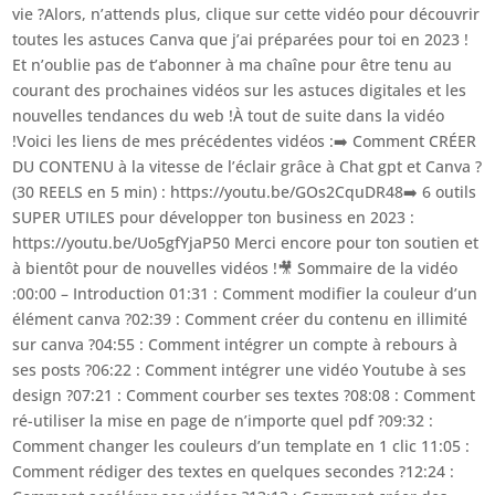
vie ?Alors, n’attends plus, clique sur cette vidéo pour découvrir
toutes les astuces Canva que j’ai préparées pour toi en 2023 !
Et n’oublie pas de t’abonner à ma chaîne pour être tenu au
courant des prochaines vidéos sur les astuces digitales et les
nouvelles tendances du web !À tout de suite dans la vidéo
!Voici les liens de mes précédentes vidéos :➡️ Comment CRÉER
DU CONTENU à la vitesse de l’éclair grâce à Chat gpt et Canva ?
(30 REELS en 5 min) : https://youtu.be/GOs2CquDR48➡️ 6 outils
SUPER UTILES pour développer ton business en 2023 :
https://youtu.be/Uo5gfYjaP50 Merci encore pour ton soutien et
à bientôt pour de nouvelles vidéos !🎥 Sommaire de la vidéo
:00:00 – Introduction 01:31 : Comment modifier la couleur d’un
élément canva ?02:39 : Comment créer du contenu en illimité
sur canva ?04:55 : Comment intégrer un compte à rebours à
ses posts ?06:22 : Comment intégrer une vidéo Youtube à ses
design ?07:21 : Comment courber ses textes ?08:08 : Comment
ré-utiliser la mise en page de n’importe quel pdf ?09:32 :
Comment changer les couleurs d’un template en 1 clic 11:05 :
Comment rédiger des textes en quelques secondes ?12:24 :