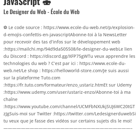
JavaScript 🍣
Le Designer du Web - École du Web
⚽ Le code source : https://www.ecole-du-web.net/p/explosion-
d-emojis-confettis-en-javascriptAbonne-toi à la NewsLetter
pour recevoir des tas d’infos sur le développement web
:https://mailchi.mp/94d9da505508/le-designer-du-webLe lien
du Discord : https://discord.gg/XFP75gWTu veux apprendre les
technologies du web ? C’est par ici : https://www.ecole-du-
web.net/Le shop : https://helloworld-store.com/Je suis aussi
sur la plateforme Tuto.com
:https://fr.tuto.com/formateur/enzo_ustariz.htmEt sur Udemy
:https://www.udemy.com/user/ustariz-enzo/Abonne-toi à ma
chaîne
:https://www.youtube.com/channel/UCMFbNXUkjSUJ6WC20tGT
zJgSuis-moi sur Twitter :https://twitter.com/LedesignerduwebSi
tu veux que je fasse des vidéos sur certains sujets dis le moi!
—————————————————————————————–