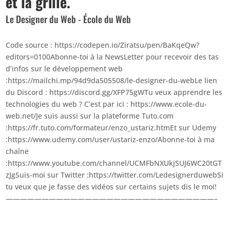
et la grille.
Le Designer du Web - École du Web
Code source : https://codepen.io/Ziratsu/pen/BaKqeQw?
editors=0100Abonne-toi à la NewsLetter pour recevoir des tas
d’infos sur le développement web
:https://mailchi.mp/94d9da505508/le-designer-du-webLe lien
du Discord : https://discord.gg/XFP75gWTu veux apprendre les
technologies du web ? C’est par ici : https://www.ecole-du-
web.net/Je suis aussi sur la plateforme Tuto.com
:https://fr.tuto.com/formateur/enzo_ustariz.htmEt sur Udemy
:https://www.udemy.com/user/ustariz-enzo/Abonne-toi à ma
chaîne
:https://www.youtube.com/channel/UCMFbNXUkjSUJ6WC20tGT
zJgSuis-moi sur Twitter :https://twitter.com/LedesignerduwebSi
tu veux que je fasse des vidéos sur certains sujets dis le moi!
—————————————————————————————–