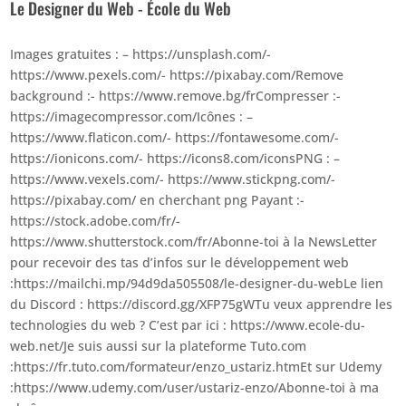
Le Designer du Web - École du Web
Images gratuites : – https://unsplash.com/-
https://www.pexels.com/- https://pixabay.com/Remove
background :- https://www.remove.bg/frCompresser :-
https://imagecompressor.com/Icônes : –
https://www.flaticon.com/- https://fontawesome.com/-
https://ionicons.com/- https://icons8.com/iconsPNG : –
https://www.vexels.com/- https://www.stickpng.com/-
https://pixabay.com/ en cherchant png Payant :-
https://stock.adobe.com/fr/-
https://www.shutterstock.com/fr/Abonne-toi à la NewsLetter
pour recevoir des tas d’infos sur le développement web
:https://mailchi.mp/94d9da505508/le-designer-du-webLe lien
du Discord : https://discord.gg/XFP75gWTu veux apprendre les
technologies du web ? C’est par ici : https://www.ecole-du-
web.net/Je suis aussi sur la plateforme Tuto.com
:https://fr.tuto.com/formateur/enzo_ustariz.htmEt sur Udemy
:https://www.udemy.com/user/ustariz-enzo/Abonne-toi à ma