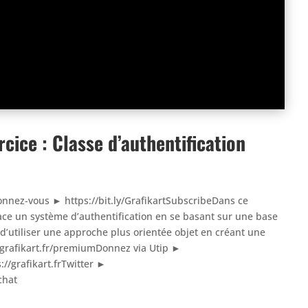
cice : Classe d’authentification
bonnez-vous ► https://bit.ly/GrafikartSubscribeDans ce
ce un système d’authentification en se basant sur une base
d’utiliser une approche plus orientée objet en créant une
/grafikart.fr/premiumDonnez via Utip ►
://grafikart.frTwitter ►
chat