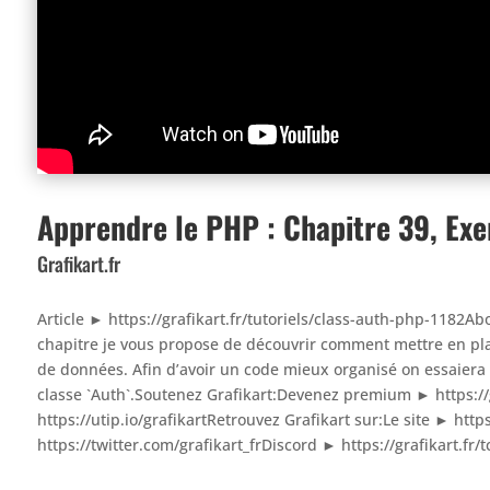
Apprendre le PHP : Chapitre 39, Exer
Grafikart.fr
Article ► https://grafikart.fr/tutoriels/class-auth-php-1182A
chapitre je vous propose de découvrir comment mettre en pla
de données. Afin d’avoir un code mieux organisé on essaiera 
classe `Auth`.Soutenez Grafikart:Devenez premium ► https:/
https://utip.io/grafikartRetrouvez Grafikart sur:Le site ► https
https://twitter.com/grafikart_frDiscord ► https://grafikart.fr/t