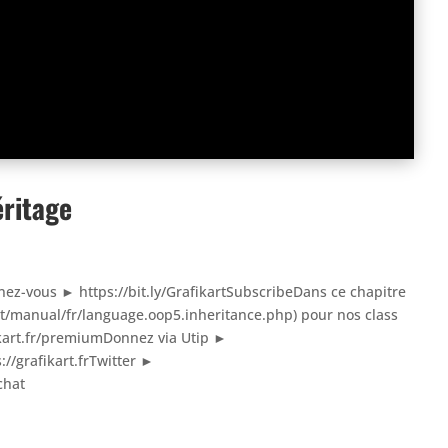
éritage
nez-vous ► https://bit.ly/GrafikartSubscribeDans ce chapitre
net/manual/fr/language.oop5.inheritance.php) pour nos class
kart.fr/premiumDonnez via Utip ►
://grafikart.frTwitter ►
chat