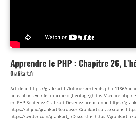
Apprendre le PHP : Chapitre 26, L’h
Grafikart.fr
Article ► https://grafikart.fr/tutoriels/extends-php-1136Abon
nous allons voir le principe d'[héritage](https://secure.php.
en PHP.Soutenez Grafikart:Devenez premium ► https://grafi
https://utip.io/grafikartRetrouvez Grafikart sur:Le site ► https
https://twitter.com/grafikart_frDiscord ► https://grafikart.fr/t