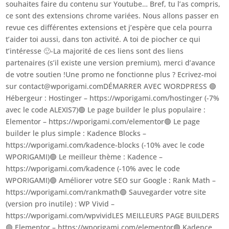
souhaites faire du contenu sur Youtube… Bref, tu l’as compris,
ce sont des extensions chrome variées. Nous allons passer en
revue ces différentes extensions et j’espère que cela pourra
t’aider toi aussi, dans ton activité. A toi de piocher ce qui
t’intéresse 🙂-La majorité de ces liens sont des liens
partenaires (s’il existe une version premium), merci d’avance
de votre soutien !Une promo ne fonctionne plus ? Ecrivez-moi
sur contact@wporigami.comDÉMARRER AVEC WORDPRESS 🟢
Hébergeur : Hostinger – https://wporigami.com/hostinger (-7%
avec le code ALEXIS7)🟢 Le page builder le plus populaire :
Elementor – https://wporigami.com/elementor🟢 Le page
builder le plus simple : Kadence Blocks –
https://wporigami.com/kadence-blocks (-10% avec le code
WPORIGAMI)🟢 Le meilleur thème : Kadence –
https://wporigami.com/kadence (-10% avec le code
WPORIGAMI)🟢 Améliorer votre SEO sur Google : Rank Math –
https://wporigami.com/rankmath🟢 Sauvegarder votre site
(version pro inutile) : WP Vivid –
https://wporigami.com/wpvividLES MEILLEURS PAGE BUILDERS
🟢 Elementor – https://wporigami.com/elementor🟢 Kadence