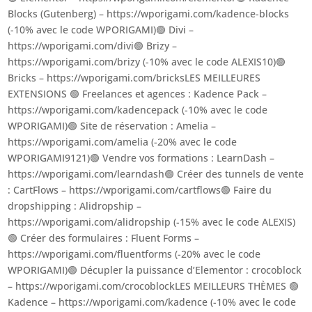
Blocks (Gutenberg) – https://wporigami.com/kadence-blocks
(-10% avec le code WPORIGAMI)🟢 Divi –
https://wporigami.com/divi🟢 Brizy –
https://wporigami.com/brizy (-10% avec le code ALEXIS10)🟢
Bricks – https://wporigami.com/bricksLES MEILLEURES
EXTENSIONS 🟢 Freelances et agences : Kadence Pack –
https://wporigami.com/kadencepack (-10% avec le code
WPORIGAMI)🟢 Site de réservation : Amelia –
https://wporigami.com/amelia (-20% avec le code
WPORIGAMI9121)🟢 Vendre vos formations : LearnDash –
https://wporigami.com/learndash🟢 Créer des tunnels de vente
: CartFlows – https://wporigami.com/cartflows🟢 Faire du
dropshipping : Alidropship –
https://wporigami.com/alidropship (-15% avec le code ALEXIS)
🟢 Créer des formulaires : Fluent Forms –
https://wporigami.com/fluentforms (-20% avec le code
WPORIGAMI)🟢 Décupler la puissance d’Elementor : crocoblock
– https://wporigami.com/crocoblockLES MEILLEURS THÈMES 🟢
Kadence – https://wporigami.com/kadence (-10% avec le code