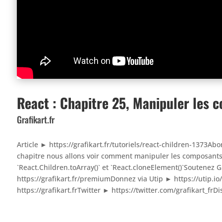
React : Chapitre 25, Manipuler les 
Grafikart.fr
Article ► https://grafikart.fr/tutoriels/react-children-1373A
chapitre nous allons voir comment manipuler les composant
`React.Children.toArray()` et `React.cloneElement()`Soutene
https://grafikart.fr/premiumDonnez via Utip ► https://utip.io/
https://grafikart.frTwitter ► https://twitter.com/grafikart_frDi