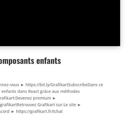
composants enfants
bonnez-vous ► https://bit.ly/GrafikartSubscribeDans ce
s enfants dans React gràce aux méthodes
z Grafikart:Devenez premium ►
grafikartRetrouvez Grafikart sur:Le site ►
scord ► https://grafikart.fr/tchat