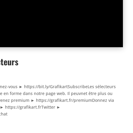
cteurs
nnez-vous ► https://bit.ly/GrafikartSubscribeLes sélecteurs
re en forme dans notre page web. Il peuvnet être plus ou
evenez premium ► https://grafikart.fr/premiumDonnez via
 ► https://grafikart.frTwitter ►
chat