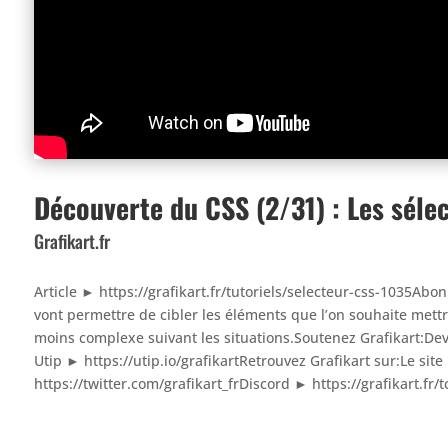
Découverte du CSS (2/31) : Les séle
Grafikart.fr
Article ► https://grafikart.fr/tutoriels/selecteur-css-1035Abo
vont permettre de cibler les éléments que l’on souhaite mett
moins complexe suivant les situations.Soutenez Grafikart:D
Utip ► https://utip.io/grafikartRetrouvez Grafikart sur:Le site
https://twitter.com/grafikart_frDiscord ► https://grafikart.fr/t