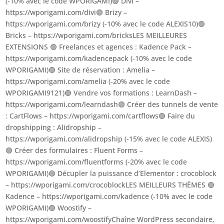
(-10% avec le code WPORIGAMI)🟢 Divi –
https://wporigami.com/divi🟢 Brizy –
https://wporigami.com/brizy (-10% avec le code ALEXIS10)🟢
Bricks – https://wporigami.com/bricksLES MEILLEURES
EXTENSIONS 🟢 Freelances et agences : Kadence Pack –
https://wporigami.com/kadencepack (-10% avec le code
WPORIGAMI)🟢 Site de réservation : Amelia –
https://wporigami.com/amelia (-20% avec le code
WPORIGAMI9121)🟢 Vendre vos formations : LearnDash –
https://wporigami.com/learndash🟢 Créer des tunnels de vente
: CartFlows – https://wporigami.com/cartflows🟢 Faire du
dropshipping : Alidropship –
https://wporigami.com/alidropship (-15% avec le code ALEXIS)
🟢 Créer des formulaires : Fluent Forms –
https://wporigami.com/fluentforms (-20% avec le code
WPORIGAMI)🟢 Décupler la puissance d’Elementor : crocoblock
– https://wporigami.com/crocoblockLES MEILLEURS THÈMES 🟢
Kadence – https://wporigami.com/kadence (-10% avec le code
WPORIGAMI)🟢 Woostify –
https://wporigami.com/woostifyChaîne WordPress secondaire,