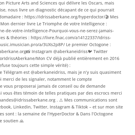
 Picture Arts and Sciences qui délivre les Oscars, mais
se, nous livre un diagnostic décapant de ce qui pourrait
bdomadaire : https://idrissaberkane.org/hyperdoctor/🎬 Mes
on dernier livre Le Triomphe de votre Intelligence :
he-de-votre-intelligence-Pourquoi-vous-ne-serez-jamais-
s & théories : https://livre.fnac.com/a14122337/Idriss-
music.imusician.pro/a/3UXs2p8P/ Le premier Octogone :
ssaberkane.org📸 Instagram @aberkaneidriss🐦 Twitter
orIdrissAberkane/Mon CV déjà publié entièrement en 2016
fuse toujours cette simple vérité) :
e Télégram est @aberkaneidriss, mais je n’y suis quasiment
oi merci de les signaler, notamment le compte
ne vous proposerai jamais de conseil ou de demande
si vous êtes témoin de telles pratiques par des escrocs merci
emandes@idrissaberkane.org . ⚠️ Mes communications sont
book, Linkedin, Twitter, Instagram & Tiktok – et sur mon site
les sont : la semaine de l’HyperDoctor & Dans l’Octogone
e soutien 🙏