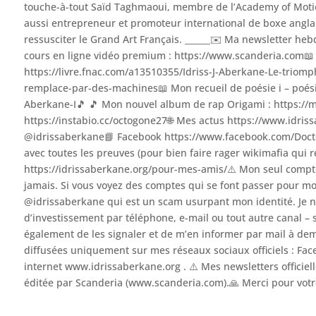
touche-à-tout Saïd Taghmaoui, membre de l’Academy of Motion
aussi entrepreneur et promoteur international de boxe anglai
ressusciter le Grand Art Français. ______✉️ Ma newsletter he
cours en ligne vidéo premium : https://www.scanderia.com📖 M
https://livre.fnac.com/a13510355/Idriss-J-Aberkane-Le-triomp
remplace-par-des-machines📖 Mon recueil de poésie i – poésie
Aberkane-I🎵 🎵 Mon nouvel album de rap Origami : https://
https://instabio.cc/octogone27🌐 Mes actus https://www.idri
@idrissaberkane📘 Facebook https://www.facebook.com/Doct
avec toutes les preuves (pour bien faire rager wikimafia qui re
https://idrissaberkane.org/pour-mes-amis/⚠️ Mon seul compt
jamais. Si vous voyez des comptes qui se font passer pour m
@idrissaberkane qui est un scam usurpant mon identité. Je 
d’investissement par téléphone, e-mail ou tout autre canal – 
également de les signaler et de m’en informer par mail à d
diffusées uniquement sur mes réseaux sociaux officiels : Face
internet www.idrissaberkane.org . ⚠️ Mes newsletters officiel
éditée par Scanderia (www.scanderia.com).🙏 Merci pour votr