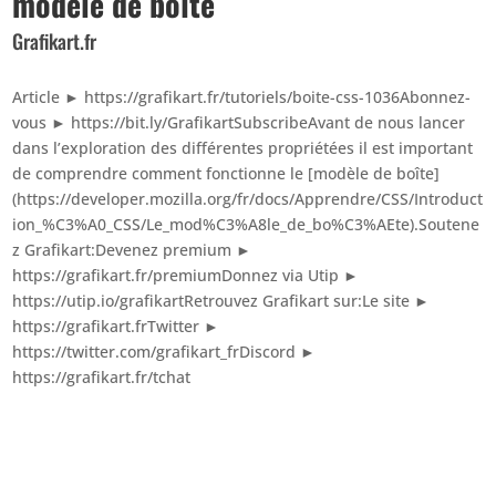
modèle de boîte
Grafikart.fr
Article ► https://grafikart.fr/tutoriels/boite-css-1036Abonnez-
vous ► https://bit.ly/GrafikartSubscribeAvant de nous lancer
dans l’exploration des différentes propriétées il est important
de comprendre comment fonctionne le [modèle de boîte]
(https://developer.mozilla.org/fr/docs/Apprendre/CSS/Introduct
ion_%C3%A0_CSS/Le_mod%C3%A8le_de_bo%C3%AEte).Soutene
z Grafikart:Devenez premium ►
https://grafikart.fr/premiumDonnez via Utip ►
https://utip.io/grafikartRetrouvez Grafikart sur:Le site ►
https://grafikart.frTwitter ►
https://twitter.com/grafikart_frDiscord ►
https://grafikart.fr/tchat