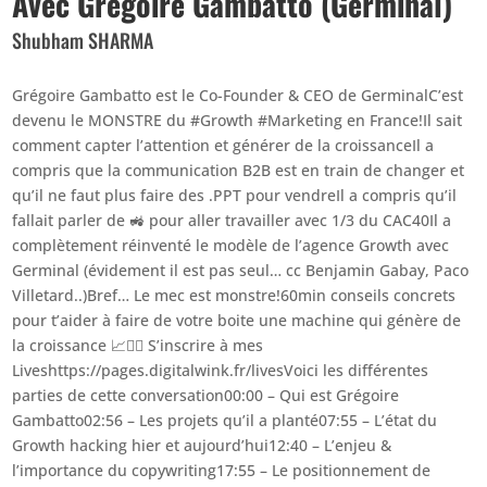
Avec Gregoire Gambatto (Germinal)
Shubham SHARMA
Grégoire Gambatto est le Co-Founder & CEO de GerminalC’est
devenu le MONSTRE du #Growth #Marketing en France!Il sait
comment capter l’attention et générer de la croissanceIl a
compris que la communication B2B est en train de changer et
qu’il ne faut plus faire des .PPT pour vendreIl a compris qu’il
fallait parler de 🚜 pour aller travailler avec 1/3 du CAC40Il a
complètement réinventé le modèle de l’agence Growth avec
Germinal (évidement il est pas seul… cc Benjamin Gabay, Paco
Villetard..)Bref… Le mec est monstre!60min conseils concrets
pour t’aider à faire de votre boite une machine qui génère de
la croissance 📈👉🏼 S’inscrire à mes
Liveshttps://pages.digitalwink.fr/livesVoici les différentes
parties de cette conversation00:00 – Qui est Grégoire
Gambatto02:56 – Les projets qu’il a planté07:55 – L’état du
Growth hacking hier et aujourd’hui12:40 – L’enjeu &
l’importance du copywriting17:55 – Le positionnement de