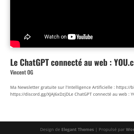
Le ChatGPT connecté au web : YOU.com
Vincent OG
Ma Newsletter gratuite sur l’Intelligence Artificielle : https://bi
https://discord.gg/XJAJ6xDzjDLe ChatGPT connecté au web : YOU.
Design de
Elegant Themes
| Propulsé par
Wor