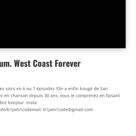
um. West Coast Forever
 les soirs en 6 ou 7 épisodes !On a enfin bougé de San
dez en chanson depuis 30 ans, vous le comprenez en faisant
ire bonjour :insta:
er.com/b1jam1codemail: b1jam1code@gmail.com