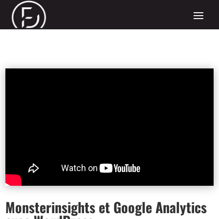
Monsterinsights et Google Analytics