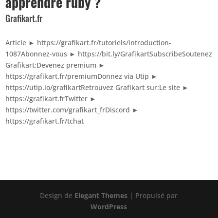
apprendre ruby ?
Grafikart.fr
Article ► https://grafikart.fr/tutoriels/introduction-
1087Abonnez-vous ► https://bit.ly/GrafikartSubscribeSoutenez
Grafikart:Devenez premium ►
https://grafikart.fr/premiumDonnez via Utip ►
https://utip.io/grafikartRetrouvez Grafikart sur:Le site ►
https://grafikart.frTwitter ►
https://twitter.com/grafikart_frDiscord ►
https://grafikart.fr/tchat
Design de
Elegant Themes
| Propulsé par
WordPress