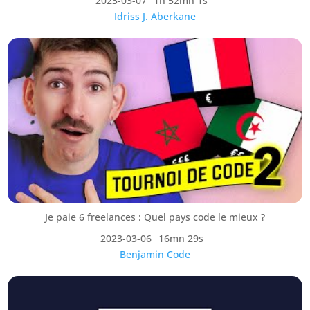
2023-03-07
1h 52mn 1s
Idriss J. Aberkane
Je paie 6 freelances : Quel pays code le mieux ?
2023-03-06
16mn 29s
Benjamin Code