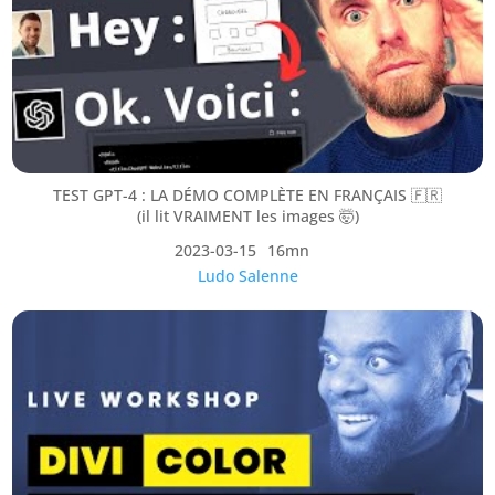
TEST GPT-4 : LA DÉMO COMPLÈTE EN FRANÇAIS 🇫🇷
(il lit VRAIMENT les images 🤯)
2023-03-15
16mn
Ludo Salenne