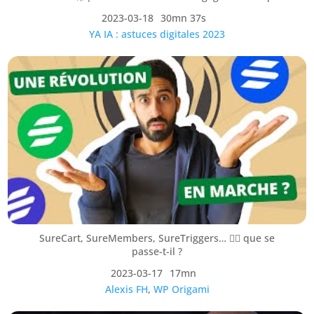
2023-03-18
30mn 37s
YA IA : astuces digitales 2023
SureCart, SureMembers, SureTriggers… 🤷‍♂️ que se
passe-t-il ?
2023-03-17
17mn
Alexis FH
,
WP Origami