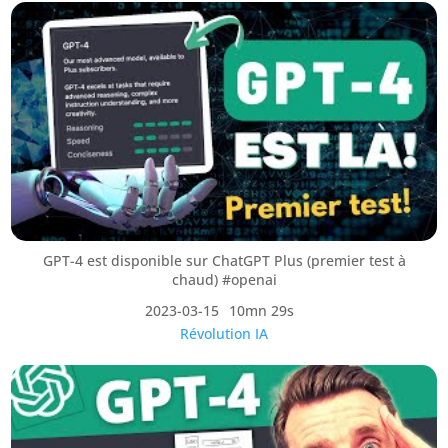
GPT-4 est disponible sur ChatGPT Plus (premier test à
chaud) #openai
2023-03-15
10mn 29s
Révolution IA