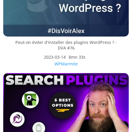
Peut-on éviter d'installer des plugins WordPress ? -
DVA #76
2023-03-14
8mn 33s
WPMarmite